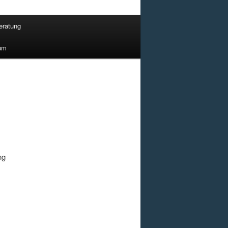
eratung
um
ng